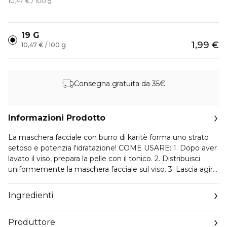
10,47 € / 100 g
19 G
1,99 €
10,47 € / 100 g
Consegna gratuita da 35€
Informazioni Prodotto
La maschera facciale con burro di karitè forma uno strato
setoso e potenzia l'idratazione! COME USARE: 1. Dopo aver
lavato il viso, prepara la pelle con il tonico. 2. Distribuisci
uniformemente la maschera facciale sul viso. 3. Lascia agire
per 15-20 minuti e rimuovi la maschera. 4. Tampona
delicatamente fino a completo assorbimento.
Ingredienti
Produttore