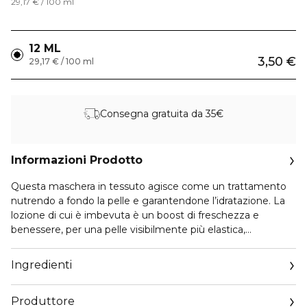
29,17 € / 100 ml
12 ML
3,50 €
29,17 € / 100 ml
Consegna gratuita da 35€
Informazioni Prodotto
Questa maschera in tessuto agisce come un trattamento
nutrendo a fondo la pelle e garantendone l’idratazione. La
lozione di cui è imbevuta è un boost di freschezza e
benessere, per una pelle visibilmente più elastica,
rimpolpata, morbida e naturalmente luminosa. COSA
CONTIENE:
Ingredienti
- Olio di Avocado nutre la pelle migliorandone l’idratazione e
l’elasticità
Produttore
- Burro di Karitè rende la pelle più morbida e nutrita