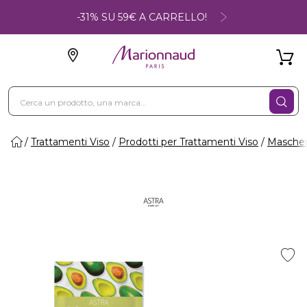
-31% SU 59€ A CARRELLO!
Trattamenti Viso
Prodotti per Trattamenti Viso
Maschere