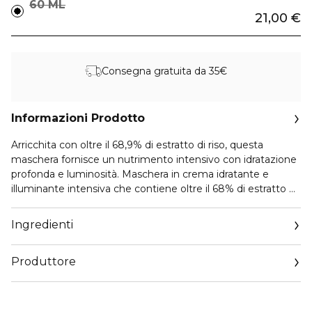
60 ML
21,00 €
Consegna gratuita da 35€
Informazioni Prodotto
Arricchita con oltre il 68,9% di estratto di riso, questa
maschera fornisce un nutrimento intensivo con idratazione
profonda e luminosità. Maschera in crema idratante e
illuminante intensiva che contiene oltre il 68% di estratto di
riso per rendere la pelle più elastica e luminosa come se si
fosse sottoposti a un trattamento termale durante la notte.
Ingredienti
Aiuta a illuminare la pelle grazie alla niacinamide. COME
USARE: Dopo la pulizia e la tonificazione, applicare
Produttore
uniformemente sul viso. Lasciare agire per tutta la notte e
risciacquare al mattino.
Email
info@biorius.com