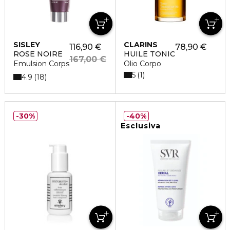
SISLEY
CLARINS
116,90 €
78,90 €
ROSE NOIRE
HUILE TONIC
167,00 €
Emulsion Corps
Olio Corpo
5
1
4.9
18
30%
40%
Esclusiva