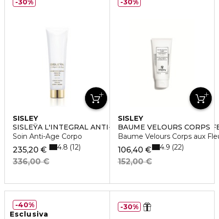
30%
30%
SISLEY
SISLEY
SISLEŸA L'INTEGRAL ANTI-ÂGE CREME CONCENTREE 
BAUME VELOURS CORPS
Soin Anti-Age Corpo
Baume Velours Corps aux Fleu
4.8
4.9
12
22
235,20 €
106,40 €
336,00 €
152,00 €
40%
30%
Esclusiva