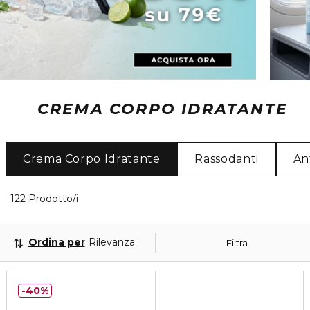
CREMA CORPO IDRATANTE
Crema Corpo Idratante
Rassodanti
An
40 Prodotti visualizzati
122 Prodotto/i
Ordina per
Rilevanza
Filtra
40%