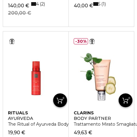
4
5
2
1
140,00 €
40,00 €
200,00 €
30%
RITUALS
CLARINS
AYURVEDA
BODY PARTNER
The Ritual of Ayurveda Body Serum
Trattamento Mirato Smagliat
19,90 €
49,63 €