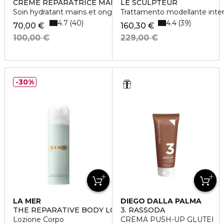
CREME REPARATRICE MAINS
LE SCULPTEUR
Soin hydratant mains et ongles
Trattamento modellante inte
4.7
4.4
40
39
70,00 €
160,30 €
100,00 €
229,00 €
30%
LA MER
DIEGO DALLA PALMA
THE REPARATIVE BODY LOTION
3. RASSODA
Lozione Corpo
CREMA PUSH-UP GLUTEI