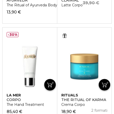
AYURVEDA
CLAIRIAL
39,90 €
The Ritual of Ayurveda Body Lotion Mousse
Latte Corpo
13,90 €
30%
LA MER
RITUALS
CORPO
THE RITUAL OF KARMA
The Hand Treatment
Crema Corpo
2 formati
85,40 €
18,90 €