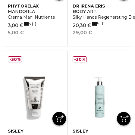
PHYTORELAX
DR IRENA ERIS
MANDORLA
BODY ART.
Crema Mani Nutriente
Silky Hands Regenerating B
5
5
1
1
3,00 €
20,30 €
5,00 €
29,00 €
30%
30%
SISLEY
SISLEY