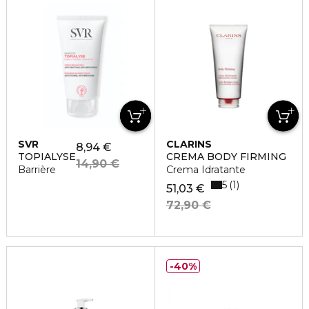
SVR
CLARINS
8,94 €
TOPIALYSE
CREMA BODY FIRMING
14,90 €
Barrière
Crema Idratante
5
1
51,03 €
72,90 €
40%