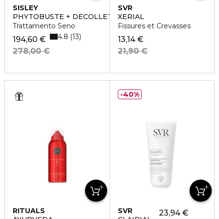
SISLEY
SVR
PHYTOBUSTE + DÉCOLLETÉ
XERIAL
Trattamento Seno
Fissures et Crevasses
4.8
13
194,60 €
13,14 €
278,00 €
21,90 €
40%
RITUALS
SVR
23,94 €