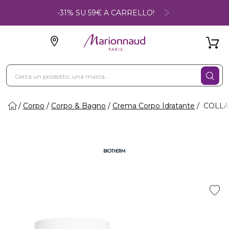
-31% SU 59€ A CARRELLO!
Corpo
Corpo & Bagno
Crema Corpo Idratante
COLLAG