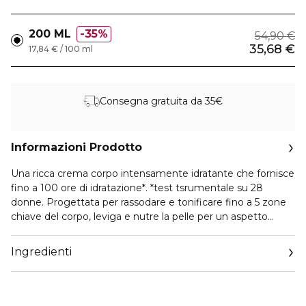
200 ML
35%
54,90 €
35,68 €
17,84 € / 100 ml
Consegna gratuita da 35€
Informazioni Prodotto
Una ricca crema corpo intensamente idratante che fornisce
fino a 100 ore di idratazione*. *test tsrumentale su 28
donne. Progettata per rassodare e tonificare fino a 5 zone
chiave del corpo, leviga e nutre la pelle per un aspetto
visibilmente più sano e radioso.
Ingredienti
Con l'avanzare dell'età, la pelle perde tonicità e idratazione,
spesso a causa della riduzione del collagene. La crema
corpo Collagen Fit Intensive Hydra è specificamente
formulata per contrastare questi segni. Arricchita con perle