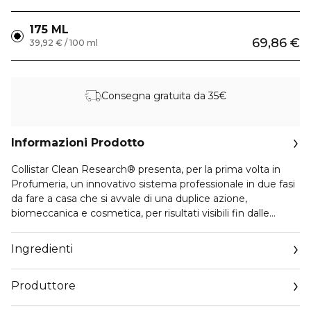
175 ML
69,86 €
39,92 € / 100 ml
Consegna gratuita da 35€
Informazioni Prodotto
Collistar Clean Research® presenta, per la prima volta in
Profumeria, un innovativo sistema professionale in due fasi
da fare a casa che si avvale di una duplice azione,
biomeccanica e cosmetica, per risultati visibili fin dalle
prime applicazioni. Un vero e proprio trattamento intensivo
che, grazie all’azione sinergica e combinata del Taping
Ingredienti
Estetico con l’inimitabile Crio-Gel Anticellulite, favorisce la
riduzione della ritenzione idrica e della buccia d’arancia,
Produttore
aiuta a combattere gli inestetismi della cellulite, rende la
pelle visibilmente più levigata e uniforme e i tessuti cutanei