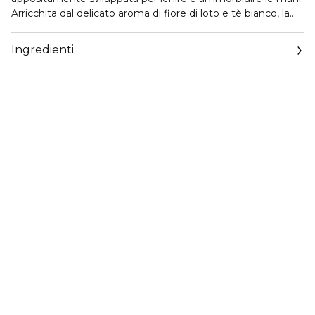
Arricchita dal delicato aroma di fiore di loto e tè bianco, la
lozione si assorbe rapidamente, lasciando la pelle morbida e
idratata. Formulata con ingredienti che rispettano il
Ingredienti
microbioma, aiuta a supportare la barriera naturale della
pelle e a mantenere l'equilibrio idrico.