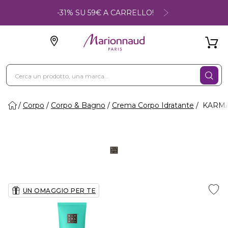
-31% SU 59€ A CARRELLO!
Corpo
Corpo & Bagno
Crema Corpo Idratante
KARMA 
UN OMAGGIO PER TE