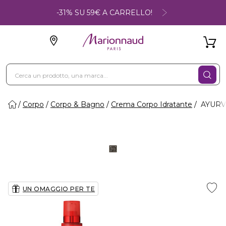
-31% SU 59€ A CARRELLO!
Corpo
Corpo & Bagno
Crema Corpo Idratante
AYURVE
UN OMAGGIO PER TE