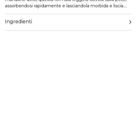
assorbendosi rapidamente e lasciandola morbida e liscia.
Arricchito con il 5% di Skin Barrier Complex, aiuta a
trattenere l'idratazione e a rafforzare la barriera naturale
Ingredienti
della pelle, proteggendola dalla secchezza. L'Ashwagandha
aiuta a calmare e donare comfort alla pelle, mentre la
delicata fragranza di rosa indiana la lascia
meravigliosamente equilibrata e nutrita.