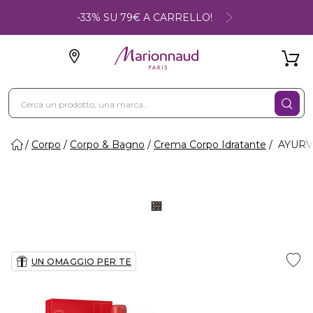
-33% SU 79€ A CARRELLO!
Corpo
Corpo & Bagno
Crema Corpo Idratante
AYURVED
UN OMAGGIO PER TE