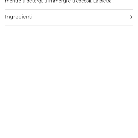
mentre ti detergi, ti immergi e ti coccoli. La pietra
rinfrescante Gua Sha agisce in armonia con ogni fase,
aggiungendo un tocco rivitalizzante alla tua routine.
Ingredienti
Trasforma i momenti quotidiani in un'oasi di benessere per
la pelle e l'anima.
docciaschiuma 50ml, rich bath oil 50ml, body & face clay
mask 70ml, Gua Sha