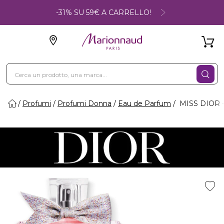
-31% SU 59€ A CARRELLO!
Profumi
Profumi Donna
Eau de Parfum
MISS DIOR -