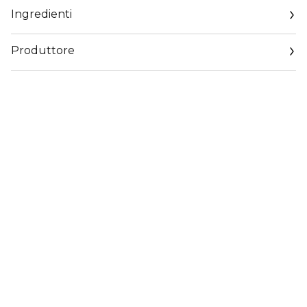
Ingredienti
Produttore
Email
https://www.dior.com/it_it/beauty/contact-parfum