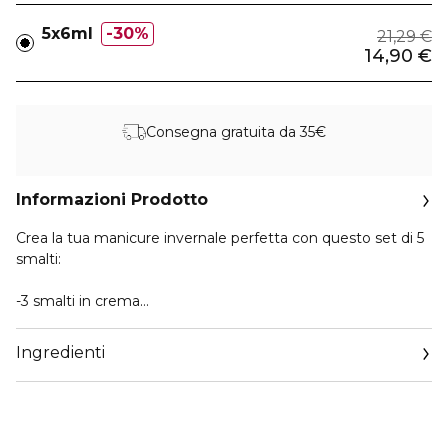
5x6ml
30%
21,29 €
14,90 €
Consegna gratuita da 35€
Informazioni Prodotto
Crea la tua manicure invernale perfetta con questo set di 5
smalti:
-3 smalti in crema
-1 top coat glitterato
-1 smalto metallico per nail art
Ingredienti
-1 sacchetto di velluto rosso scuro
Il kit smalti perfetto e riutilizzabile per essere favolose fino
alla punta delle dita!