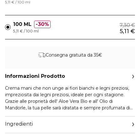
5,11 € / 100 ml
100 ML
30%
7,30 €
5,11 €
5,11 € / 100 ml
Consegna gratuita da 35€
Informazioni Prodotto
Crema mani che non unge ai fiori bianchi e legni preziosi,
impreziosita dai legni preziosi, ideale per ogni stagione.
Grazie alle proprietà dell' Aloe Vera Bio e all' Olio di
Mandorle, la tua pelle sarà idratata e sempre profumata di
fiori come la Rosa e il Gelsomino con un cuore caldo di
legni preziosi e patchouli. Una crema mani che non unge di
Ingredienti
facile assorbimento e dall'effetto emolliente duraturo nel
tempo.