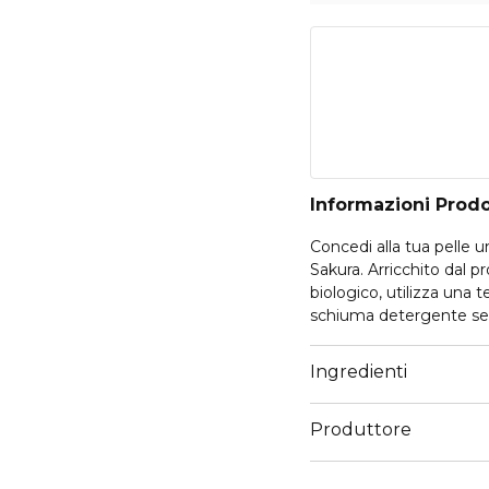
Informazioni Prod
Concedi alla tua pelle u
Sakura. Arricchito dal pr
biologico, utilizza una 
schiuma detergente set
abbinandolo con una cre
Ingredienti
Produttore
Email