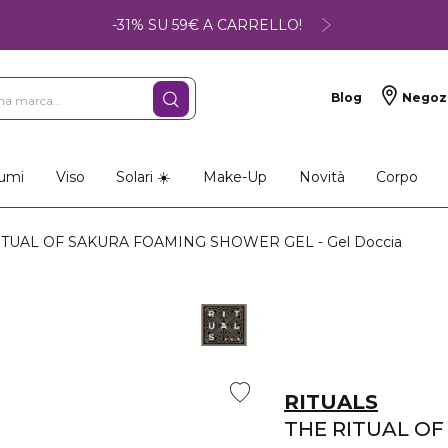
-31% SU 59€ A CARRELLO!
Blog
Negoz
umi
Viso
Solari ☀️
Make-Up
Novità
Corpo
TUAL OF SAKURA FOAMING SHOWER GEL - Gel Doccia
RITUALS
THE RITUAL O