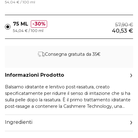
54,04 € / 100 ml
75 ML
30%
57,90 €
40,53 €
54,04 € / 100 ml
Consegna gratuita da 35€
Informazioni Prodotto
Balsamo idratante e lenitivo post-rasatura, creato
specificatamente per ridurre il senso di irritazione che si ha
sulla pelle dopo la rasatura. È il primo trattamento idratante
post-rasage a contenere la Cashmere Technology, una
combinazione di Life Plankton™, Oli Puri e Ceramidi che
rinforzano la pelle e lasciano un senso di freschezza e
Ingredienti
morbidezza unico.