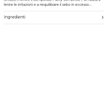
lenire le irritazioni e a riequilibrare il sebo in eccesso.
Massaggiare sul viso umido mattina e sera, quindi
risciacquare. Profumo delicato e pulito, adatto alle pelli
Ingredienti
sensibili.Prodotto con il 91% di ingredienti di origine naturale
(secondo ISO 16128, inclusa l'acqua).