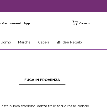
i Marionnaud
App
Carrello
Uomo
Marche
Capelli
🎁 Idee Regalo
FUGA IN PROVENZA
i questa nuova stagione, danza tra le foglie rosso-arancio