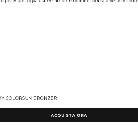
 per 8 ore, ciglia estremamente definite, labbra deliziosamente 
MY COLORSUN BRONZER
ACQUISTA ORA