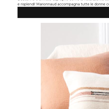
e risplendi! Marionnaud accompagna tutte le donne co