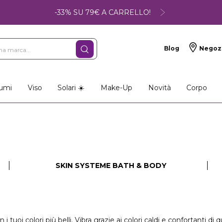
-33% SU 79€ A CARRELLO!
Blog
Negoz
umi
Viso
Solari ☀️
Make-Up
Novità
Corpo
SKIN SYSTEME BATH & BODY
 i tuoi colori più belli. Vibra grazie ai colori caldi e confortanti d