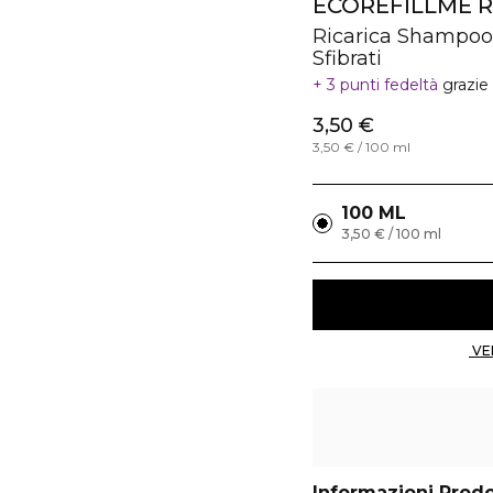
ECOREFILLME R
Ricarica Shampoo 
Sfibrati
3 punti fedeltà
grazie
3,50 €
3,50 € / 100 ml
100 ML
3,50 € / 100 ml
Informazioni Prod