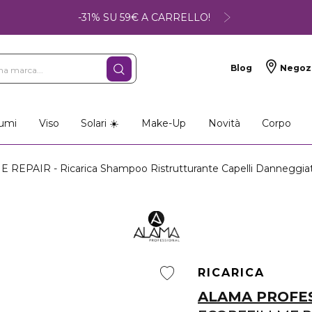
-31% SU 59€ A CARRELLO!
Blog
Negoz
umi
Viso
Solari ☀️
Make-Up
Novità
Corpo
EPAIR - Ricarica Shampoo Ristrutturante Capelli Danneggiati 
RICARICA
ALAMA PROFE