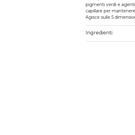
pigmenti verdi e agenti t
capillare per mantenere 
Agisce sulle 5 dimensioni
effetto specchio ultra-el
Contrasto: profondità otti
Ingredienti
indesiderati sono neutrali
sono ben preservati.
La formula cremosa verde 
capelli castano scuro. I 
*Test strumentale con 
strumentale con la rou
settimane.