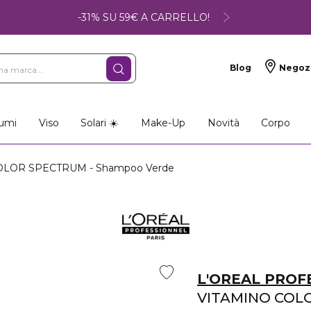
-31% SU 59€ A CARRELLO!
Blog
Negoz
umi
Viso
Solari ☀️
Make-Up
Novità
Corpo
LOR SPECTRUM - Shampoo Verde
L'OREAL PROF
VITAMINO COL