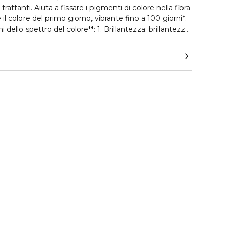
rattanti. Aiuta a fissare i pigmenti di colore nella fibra
il colore del primo giorno, vibrante fino a 100 giorni*.
 dello spettro del colore**: 1. Brillantezza: brillantezza
evata. 2. Saturazione: colori pieni e vibranti. 3.
male tra diverse tonalità. 4. Riflesso: i riflessi
zzati. 5. Luminosità: i livelli di luminosità e oscurità
neutralizza all'istante i riflessi rossi indesiderati per i
capelli sono detersi e nutriti
la routine completa Vitamino Color Spectrum. **Test
tine completa Vitamino Color Spectrum dopo 4