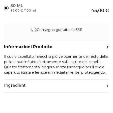
50 ML
43,00 €
86,00 € / 100 ml
Consegna gratuita da 35€
Informazioni Prodotto
Il cuoio capelluto invecchia più velocemente del resto della
pelle e può influire direttamente sulla salute dei capelli.
Questo trattamento leggero senza risciacquo per il cuoio
capelluto idrata e lenisce immediatamente, proteggendo
dall`invecchiamento accelerato del cuoio capelluto, per
capelli lisci, lucidi e sani. Per tutti i tipi di cuoio capelluto e di
Ingredienti
capelli. Testato da dermatologi e approvato da tricologi.
N°.0.5 Scalp Longevity Treatment 50 ml
Adatto per tipi di capelli: Per tutti i tipi di capelli