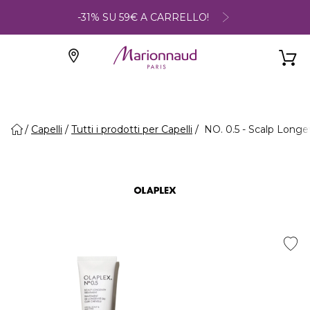
-31% SU 59€ A CARRELLO!
Capelli
Tutti i prodotti per Capelli
NO. 0.5 - Scalp Longe