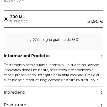
15,95 € / 100 ml
200 ML
31,90 €
15,95 € / 100 ml
Consegna gratuita da 35€
Informazioni Prodotto
Trattamento ristrutturante intensivo. La sua formulazione
innovativa dona luminosità, resistenza e morbidezza ai
capelli preservando l’integrità della fibra capillare. Grazie al
succinic acid restructuring complex ristruttura tutti i tipi di
capelli, sia trattati che naturali senza appesantire. Per capelli
morbidi dalla luminosità sublime.
Ingredienti
Produttore