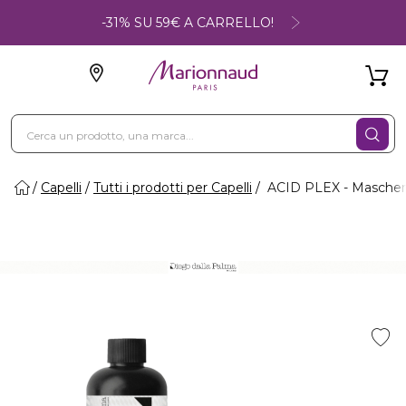
-31% SU 59€ A CARRELLO!
Capelli
Tutti i prodotti per Capelli
ACID PLEX - Maschera 