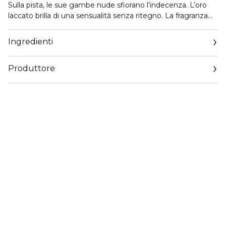
Sulla pista, le sue gambe nude sfiorano l’indecenza. L’oro
laccato brilla di una sensualità senza ritegno. La fragranza
chypre ambrata intensa inebria i sensi. Un invito ad
accogliere l'eccentricità e a divertirsi fino alle ultime note di
Ingredienti
festa. Un’audacia irresistibile!
Produttore
Email
www.jeanpaulgaultier.com