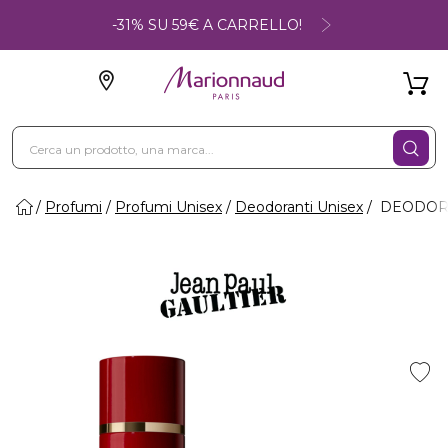
-31% SU 59€ A CARRELLO!
Profumi
Profumi Unisex
Deodoranti Unisex
DEODORA