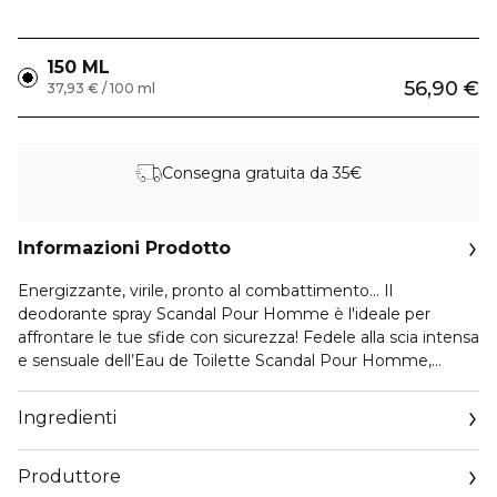
150 ML
56,90 €
37,93 € / 100 ml
Consegna gratuita da 35€
Informazioni Prodotto
Energizzante, virile, pronto al combattimento... Il
deodorante spray Scandal Pour Homme è l'ideale per
affrontare le tue sfide con sicurezza! Fedele alla scia intensa
e sensuale dell’Eau de Toilette Scandal Pour Homme,
questo deodorante senza alcool dona una fresca
sensazione di comfort, da mattina a sera.
Ingredienti
Produttore