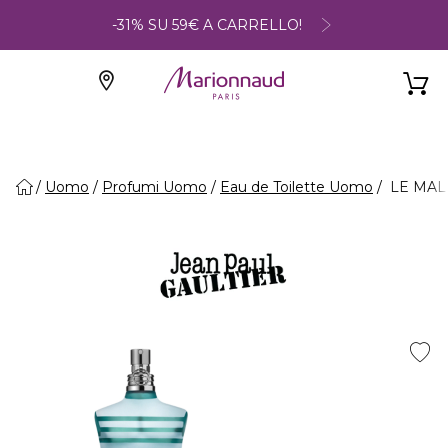
-31% SU 59€ A CARRELLO!
Uomo
Profumi Uomo
Eau de Toilette Uomo
LE MALE