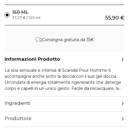
150 ML
55,90 €
37,27 € / 100 ml
Consegna gratuita da 35€
Informazioni Prodotto
La scia sensuale e intensa di Scandal Pour Homme ti
accompagna anche sotto la doccia con il suo gel doccia.
Un'ondata di energia totalmente rigenerante che deterge
corpo e capelli in un unico gesto. Facile da risciacquare, la
sua schiuma fresca lascia la pelle profumata e i capelli
lucenti. Ed eccoti rinvigorito, pronto a salire sul ring dei tuoi
Ingredienti
appuntamenti!
Produttore