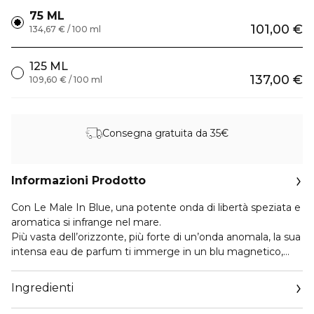
75 ML
101,00 €
134,67 € / 100 ml
125 ML
137,00 €
109,60 € / 100 ml
Consegna gratuita da 35€
Informazioni Prodotto
Con Le Male In Blue, una potente onda di libertà speziata e
aromatica si infrange nel mare.
Più vasta dell’orizzonte, più forte di un’onda anomala, la sua
intensa eau de parfum ti immerge in un blu magnetico,
pronto a travolgere ogni cosa.
Non più onde calme! Indossando una maglia nera da
Ingredienti
marinaio sopra il suo petto blu intenso, il più audace dei
marinai tatua il suo flacone con un’onda eccentrica tratta