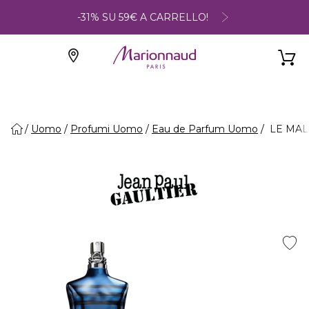
-31% SU 59€ A CARRELLO!
Uomo
Profumi Uomo
Eau de Parfum Uomo
LE MALE