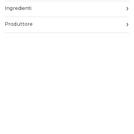
Ingredienti
Produttore
Email
www.jeanpaulgaultier.com