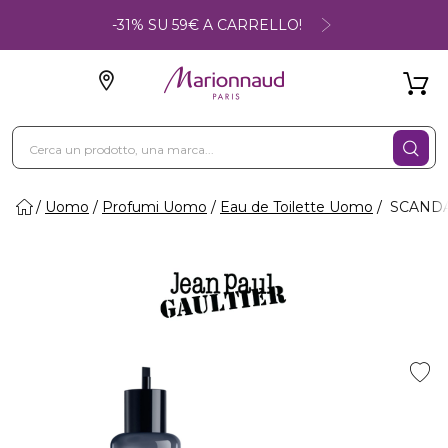
-31% SU 59€ A CARRELLO!
Uomo
Profumi Uomo
Eau de Toilette Uomo
SCANDAL