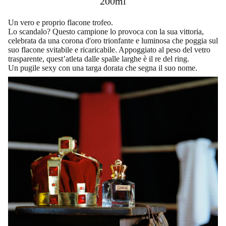
200ml
Un vero e proprio flacone trofeo.
Lo scandalo? Questo campione lo provoca con la sua vittoria,
celebrata da una corona d'oro trionfante e luminosa che poggia sul
suo flacone svitabile e ricaricabile. Appoggiato al peso del vetro
trasparente, quest’atleta dalle spalle larghe è il re del ring.
Un pugile sexy con una targa dorata che segna il suo nome.