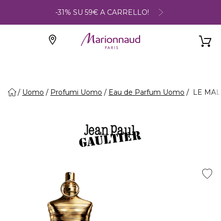
-31% SU 59€ A CARRELLO!
Uomo
Profumi Uomo
Eau de Parfum Uomo
LE MALE