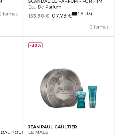
M
SCANDAL LE PARFUM - FOR HIM
Eau De Parfum
4.9
13
2 formati
107,73 €
153,90 €
3 formati
30%
JEAN PAUL GAULTIER
NDAL POUR HOMME
LE MALE