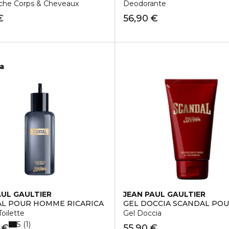
che Corps & Cheveaux
Deodorante
€
56,90 €
ca
AUL GAULTIER
JEAN PAUL GAULTIER
L POUR HOMME RICARICA
GEL DOCCIA SCANDAL PO
oilette
Gel Doccia
5
1
 €
55,90 €