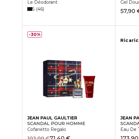
Le Déodorant
Gel Dou
5
46
57,90 
30%
Ricari
JEAN PAUL GAULTIER
JEAN P
SCANDAL POUR HOMME
SCANDA
Cofanetto Regalo
Eau De T
71,40 €
173,90
102,00 €