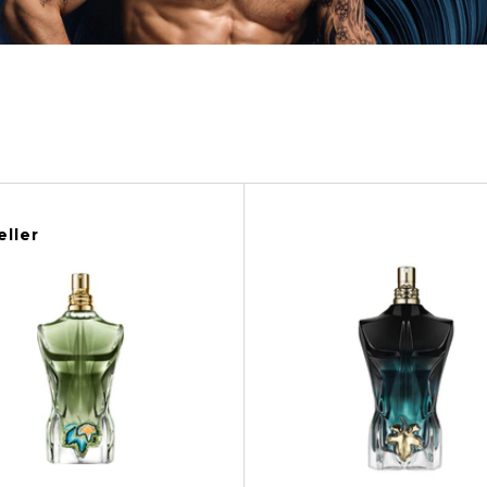
 tuoi filtri.
eller