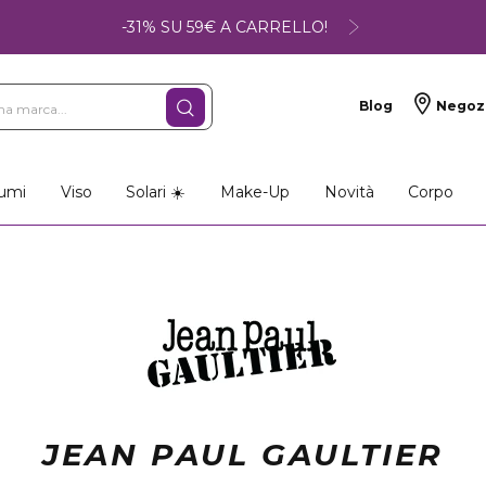
-31% SU 59€ A CARRELLO!
Blog
Negoz
umi
Viso
Solari ☀️
Make-Up
Novità
Corpo
JEAN PAUL GAULTIER