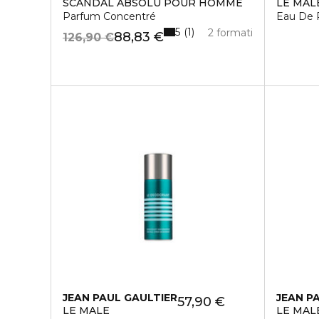
SCANDAL ABSOLU POUR HOMME
LE MAL
Parfum Concentré
Eau De 
5
1
2 formati
88,83 €
126,90 €
JEAN PAUL GAULTIER
JEAN P
57,90 €
LE MALE
LE MAL