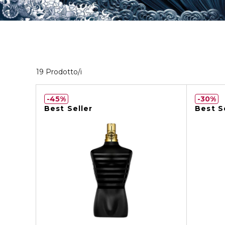
Visualizzati 19 prodotti che corrispondono ai
19 Prodotto/i
45%
30%
Best Seller
Best S