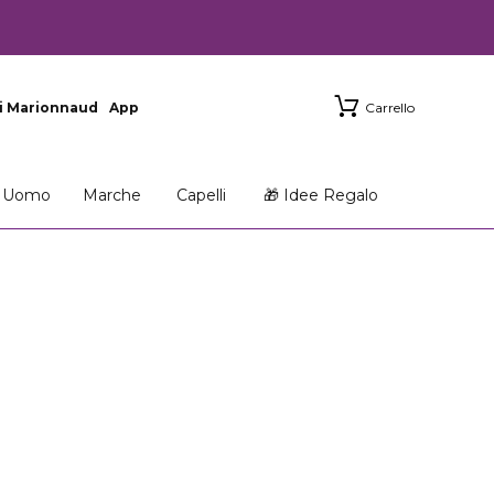
i Marionnaud
App
Carrello
Uomo
Marche
Capelli
🎁 Idee Regalo