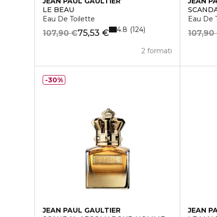
JEAN PAUL GAULTIER
JEAN P
LE BEAU
SCAND
Eau De Toilette
Eau De T
4.8
124
75,53 €
107,90 €
107,90
2 formati
30%
JEAN PAUL GAULTIER
JEAN P