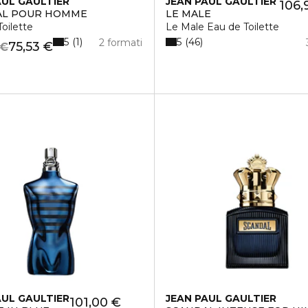
AUL GAULTIER
JEAN PAUL GAULTIER
106,
AL POUR HOMME
LE MALE
oilette
Le Male Eau de Toilette
5
5
1
46
2 formati
75,53 €
 €
AUL GAULTIER
JEAN PAUL GAULTIER
101,00 €