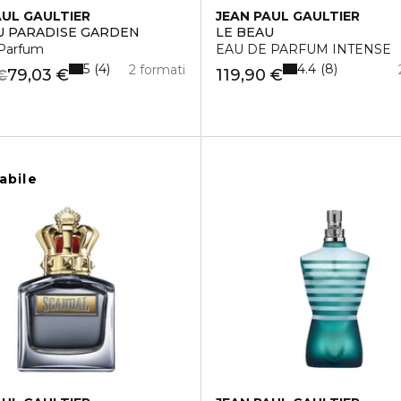
AUL GAULTIER
JEAN PAUL GAULTIER
U PARADISE GARDEN
LE BEAU
Parfum
EAU DE PARFUM INTENSE
5
4.4
4
8
2 formati
79,03 €
119,90 €
€
abile