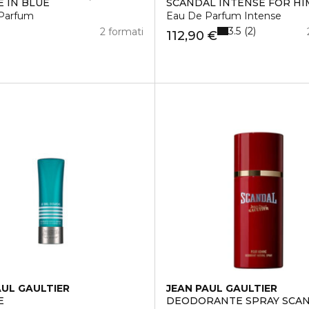
E IN BLUE
SCANDAL INTENSE FOR HI
Parfum
Eau De Parfum Intense
3.5
2
2 formati
112,90 €
AUL GAULTIER
JEAN PAUL GAULTIER
E
DEODORANTE SPRAY SCA