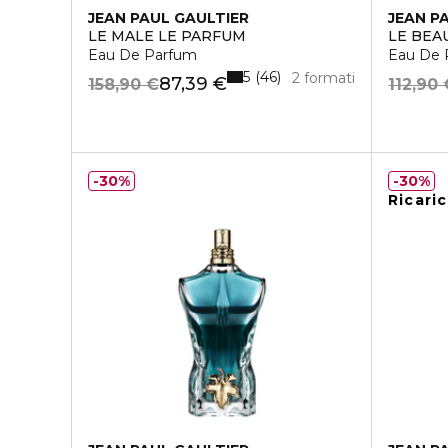
JEAN PAUL GAULTIER
JEAN P
LE MALE LE PARFUM
LE BEA
Eau De Parfum
Eau De 
5
46
2 formati
87,39 €
158,90 €
112,90 
30%
30%
Ricaric