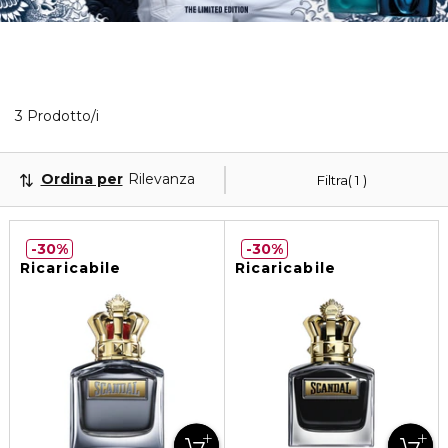
Visualizzati 3 prodotti che corrispondono ai tuoi filtr
3 Prodotto/i
Ordina per
Rilevanza
Filtra
1
30%
30%
Ricaricabile
Ricaricabile