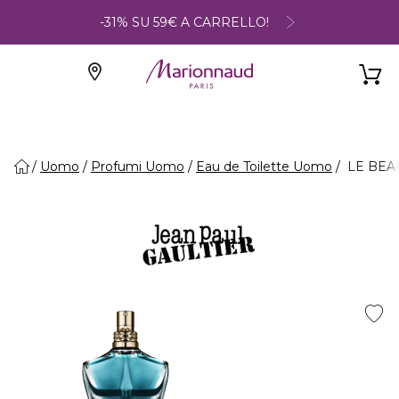
-31% SU 59€ A CARRELLO!
Uomo
Profumi Uomo
Eau de Toilette Uomo
LE BEAU