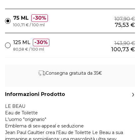
75 ML
30%
107,90 €
75,53 €
100,71 € / 100 ml
125 ML
30%
143,90 €
100,73 €
80,58 € / 100 ml
Consegna gratuita da 35€
Informazioni Prodotto
LE BEAU
Eau de Toilette
L'uomo "originario"
Emblema di sex-appeal e seduzione
Jean Paul Gaultier crea l'Eau de Toilette Le Beau a sua
immagine e somiglianza: una mascolinità ultra sexy.