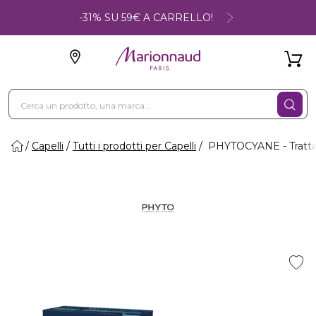
-31% SU 59€ A CARRELLO!
Capelli
Tutti i prodotti per Capelli
PHYTOCYANE - Trattam