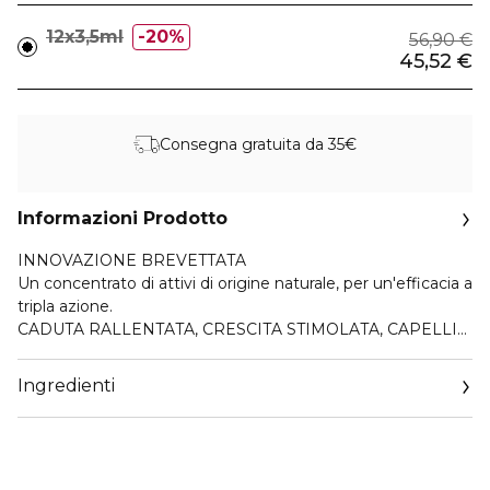
12x3,5ml
20%
56,90 €
45,52 €
Consegna gratuita da 35€
Informazioni Prodotto
INNOVAZIONE BREVETTATA
Un concentrato di attivi di origine naturale, per un'efficacia a
tripla azione.
CADUTA RALLENTATA, CRESCITA STIMOLATA, CAPELLI
SUBLIMATI.
Ingredienti
Caduta rallentata.
Crescita stimolata, con aumento del numero di capelli a
partire da 6 settimane. (1)
Capelli più densi e più forti.