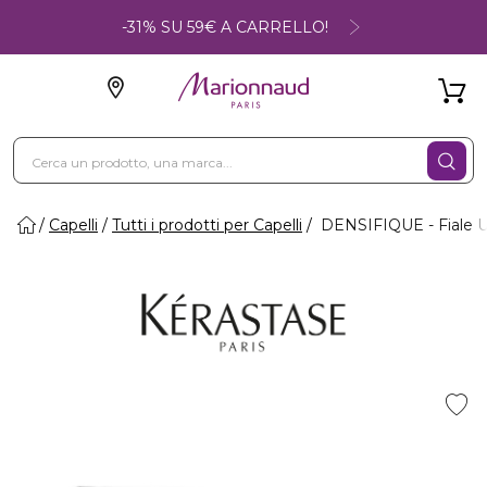
-31% SU 59€ A CARRELLO!
Capelli
Tutti i prodotti per Capelli
DENSIFIQUE - Fiale