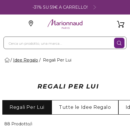
-31% SU 59€ A CARRELLO!
Idee Regalo
Regali Per Lui
REGALI PER LUI
Regali Per Lui
Tutte le Idee Regalo
I
40 Prodotti visualizzati
88 Prodotto/i