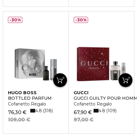
30%
30%
HUGO BOSS
GUCCI
BOTTLED PARFUM
GUCCI GUILTY POUR HOM
Cofanetto Regalo
Cofanetto Regalo
4.8
4.8
318
109
76,30 €
67,90 €
109,00 €
97,00 €