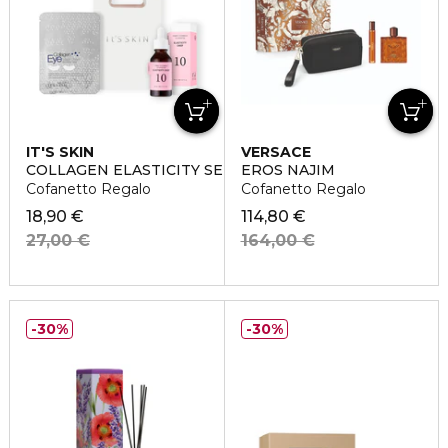
IT'S SKIN
VERSACE
COLLAGEN ELASTICITY SET
EROS NAJIM
Cofanetto Regalo
Cofanetto Regalo
18,90 €
114,80 €
27,00 €
164,00 €
30%
30%