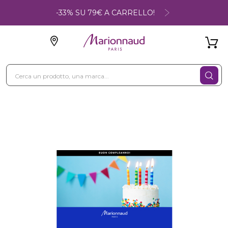
-33% SU 79€ A CARRELLO!