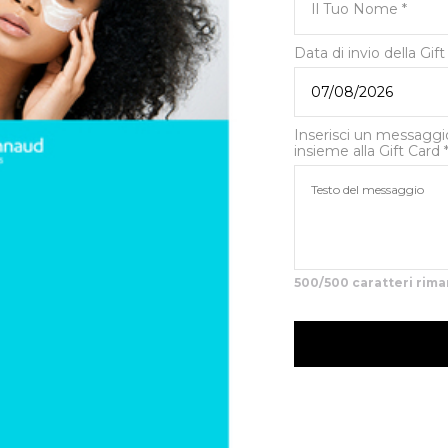
Il Tuo Nome
Data di invio della Gif
Inserisci un messaggi
insieme alla Gift Card
500/500 caratteri rima