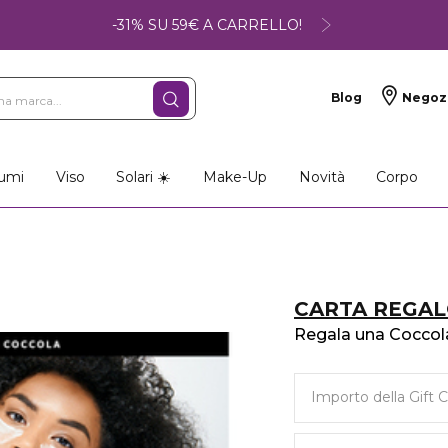
-31% SU 59€ A CARRELLO!
Blog
Negoz
umi
Viso
Solari ☀️
Make-Up
Novità
Corpo
CARTA REGAL
Regala una Coccola
Importo della Gift 