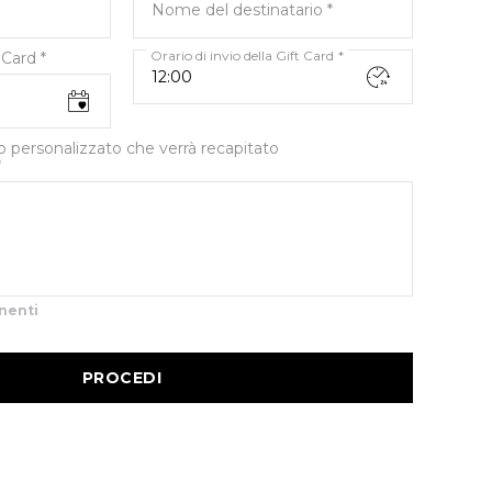
Nome del destinatario
Orario di invio della Gift Card
t Card
o personalizzato che verrà recapitato
nenti
PROCEDI