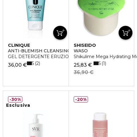
CLINIQUE
SHISEIDO
ANTI-BLEMISH CLEANSING GEL
WASO
GEL DETERGENTE ERUZIONI CUTANEE
Shikulime Mega Hydrating Mois
5
5
2
1
36,00 €
25,83 €
36,90 €
30%
20%
Esclusiva