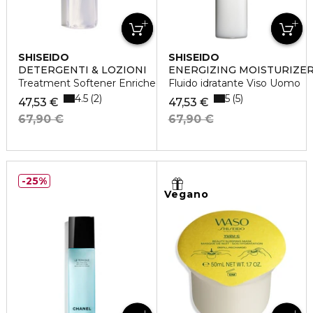
SHISEIDO
SHISEIDO
DETERGENTI & LOZIONI
ENERGIZING MOISTURIZER
Treatment Softener Enriched
Fluido idratante Viso Uomo
4.5
5
2
5
47,53 €
47,53 €
67,90 €
67,90 €
25%
Vegano