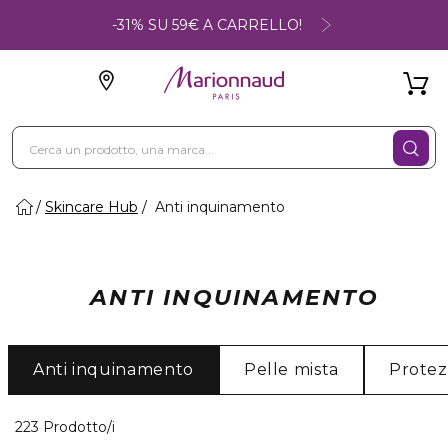
-31% SU 59€ A CARRELLO!
Skincare Hub
Anti inquinamento
ANTI INQUINAMENTO
Anti inquinamento
Pelle mista
Protez
40 Prodotti visualizzati
223 Prodotto/i