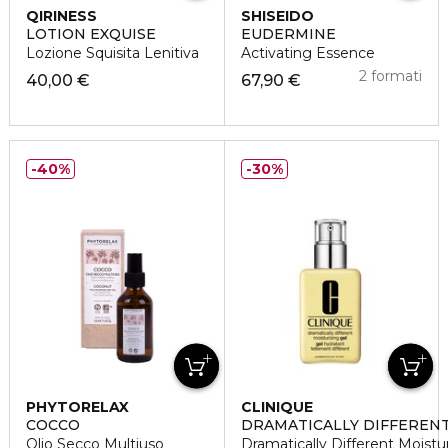
QIRINESS
SHISEIDO
LOTION EXQUISE
EUDERMINE
Lozione Squisita Lenitiva
Activating Essence
2 formati
40,00 €
67,90 €
40%
30%
PHYTORELAX
CLINIQUE
COCCO
DRAMATICALLY DIFFEREN
Olio Secco Multiuso
Dramatically Different Moistu