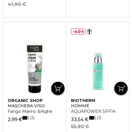
41,90 €
40%
ORGANIC SHOP
BIOTHERM
MASCHERA VISO
HOMME
Fango Marino &Alghe
AQUAPOWER SPF14
5
5
1
1
2,99 €
33,54 €
55,90 €