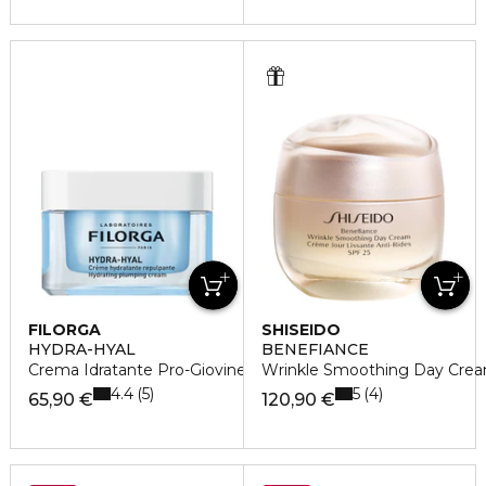
FILORGA
SHISEIDO
HYDRA-HYAL
BENEFIANCE
Crema Idratante Pro-Giovinezza
Wrinkle Smoothing Day Crea
4.4
5
5
4
65,90 €
120,90 €