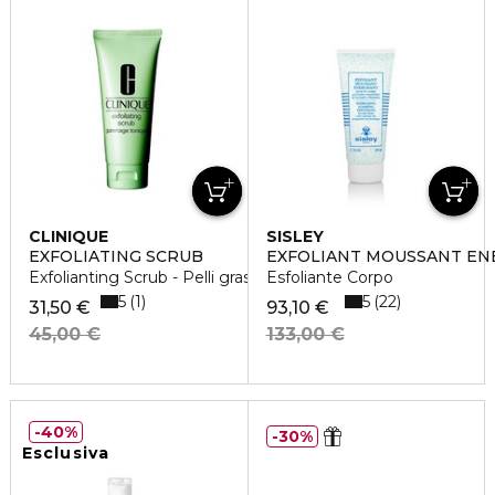
CLINIQUE
SISLEY
EXFOLIATING SCRUB
EXFOLIANT MOUSSANT EN
Exfolianting Scrub - Pelli grasse
Esfoliante Corpo
5
5
1
22
31,50 €
93,10 €
45,00 €
133,00 €
40%
30%
Esclusiva