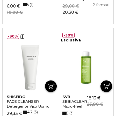
5
1
2 formati
6,00 €
29,00 €
10,00 €
20,30 €
30%
30%
Esclusiva
SHISEIDO
SVR
18,13 €
FACE CLEANSER
SEBIACLEAR
25,90 €
Detergente Viso Uomo
Micro-Peel
4.7
3
5
3
29,33 €