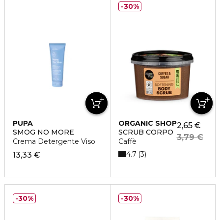
30%
PUPA
ORGANIC SHOP
2,65 €
SMOG NO MORE
SCRUB CORPO
3,79 €
Crema Detergente Viso
Caffè
4.7
3
13,33 €
30%
30%