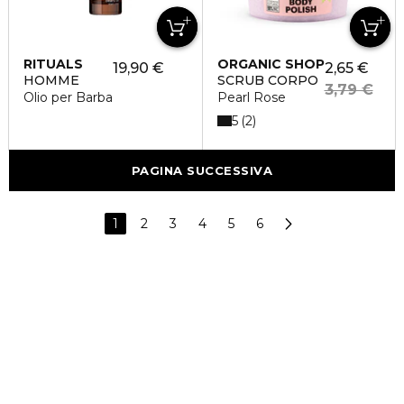
RITUALS
ORGANIC SHOP
19,90 €
2,65 €
HOMME
SCRUB CORPO
3,79 €
Olio per Barba
Pearl Rose
5
2
PAGINA SUCCESSIVA
1
2
3
4
5
6