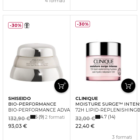
4 formati
30%
30%
SHISEIDO
CLINIQUE
BIO-PERFORMANCE
MOISTURE SURGE™ INTEN
BIO-PERFORMANCE ADVANCED SUPER REVITALIZING 
72H LIPID-REPLENISHING
5
4.7
9
14
2 formati
132,90 €
32,00 €
93,03 €
22,40 €
3 formati