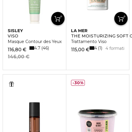
SISLEY
LA MER
VISO
THE MOISTURIZING SOFT 
Masque Contour des Yeux
Trattamento Viso
4.7
4
46
1
4 formati
116,80 €
115,00 €
146,00 €
30%