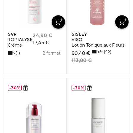
SVR
SISLEY
24,90 €
TOPIALYSE
VISO
17,43 €
Crème
Lotion Tonique aux Fleurs
4.9
46
5
1
2 formati
90,40 €
113,00 €
30%
30%