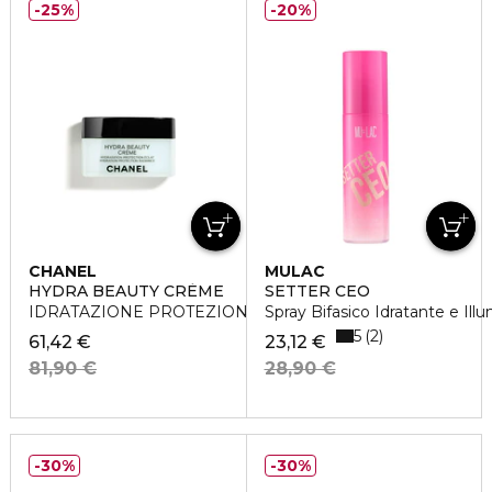
25%
20%
CHANEL
MULAC
HYDRA BEAUTY CRÈME
SETTER CEO
IDRATAZIONE PROTEZIONE E LUMINOSITÀ - CREMA
Spray Bifasico Idratante e Ill
5
2
61,42 €
23,12 €
81,90 €
28,90 €
30%
30%