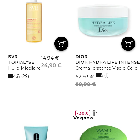
SVR
DIOR
14,94 €
TOPIALYSE
DIOR HYDRA LIFE INTENS
24,90 €
Huile Micellaire
Crema Idratante Viso e Collo
5
1
4.8
29
62,93 €
89,90 €
30%
Vegano