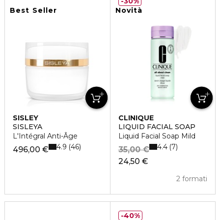
30%
Best Seller
Novità
SISLEY
CLINIQUE
SISLEYA
LIQUID FACIAL SOAP
L'Intégral Anti-Âge
Liquid Facial Soap Mild
4.9
4.4
46
7
496,00 €
35,00 €
24,50 €
2 formati
40%