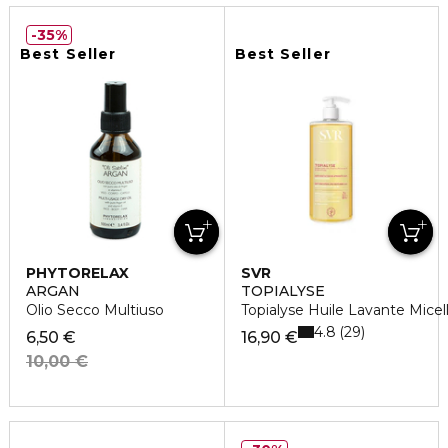
35%
Best Seller
Best Seller
PHYTORELAX
SVR
ARGAN
TOPIALYSE
Olio Secco Multiuso
Topialyse Huile Lavante Mice
4.8
29
6,50 €
16,90 €
10,00 €