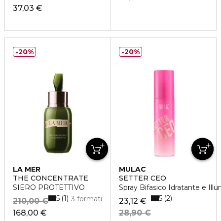
37,03 €
20%
20%
LA MER
MULAC
THE CONCENTRATE
SETTER CEO
SIERO PROTETTIVO
Spray Bifasico Idratante e Ill
5
5
1
2
3 formati
210,00 €
23,12 €
168,00 €
28,90 €