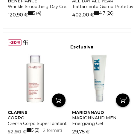
BENEFIANCE
ALL DAY ALL YEAR
Wrinkle Smoothing Day Cream SPF 25
Trattamento Giorno Protettiv
5
4.7
4
26
120,90 €
402,00 €
30%
Esclusiva
CLARINS
MARIONNAUD
CORPO
MARIONNAUD MEN
Crema Corpo Super Idratante
Energizing Gel
5
2
2 formati
52,90 €
29,75 €