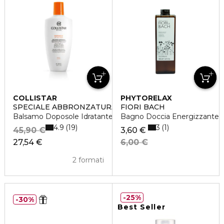
COLLISTAR
PHYTORELAX
SPECIALE ABBRONZATURA PERFETTA
FIORI BACH
Balsamo Doposole Idratante Restitutivo
Bagno Doccia Energizzante
4.9
3
19
1
45,90 €
3,60 €
27,54 €
6,00 €
2 formati
25%
30%
Best Seller