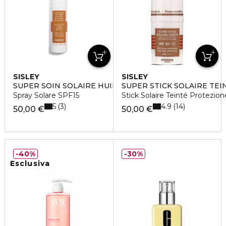
SISLEY
SISLEY
SUPER SOIN SOLAIRE HUILE D'ETÉ CORPS
SUPER STICK SOLAIRE TEI
Spray Solare SPF15
Stick Solaire Teinté Protezion
5
4.9
3
14
50,00 €
50,00 €
40%
30%
Esclusiva