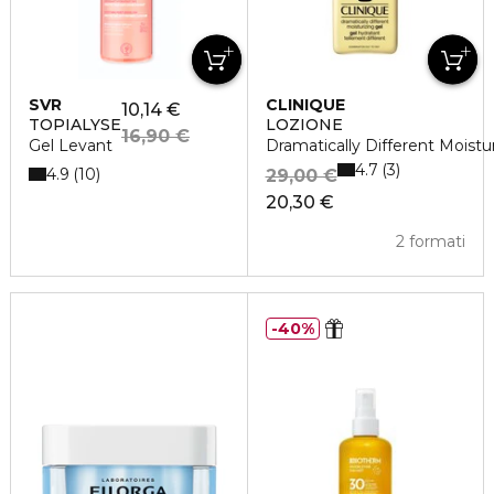
SVR
CLINIQUE
10,14 €
TOPIALYSE
LOZIONE
16,90 €
Gel Levant
Dramatically Different Moistu
4.7
3
4.9
10
29,00 €
20,30 €
2 formati
40%