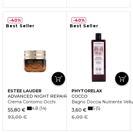
40%
40%
Best Seller
Best Seller
ESTÉE LAUDER
PHYTORELAX
ADVANCED NIGHT REPAIR EYE GEL CREAM
COCCO
Crema Contorno Occhi
Bagno Doccia Nutriente Vell
4.8
5
14
5
55,80 €
3,60 €
93,00 €
6,00 €