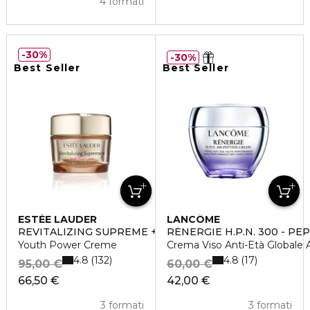
4 formati
30%
30%
Best Seller
Best Seller
ESTÉE LAUDER
LANCÔME
REVITALIZING SUPREME +
RÉNERGIE H.P.N. 300 - PE
Youth Power Creme
Crema Viso Anti-Età Globale 
4.8
4.8
132
17
95,00 €
60,00 €
66,50 €
42,00 €
3 formati
3 formati