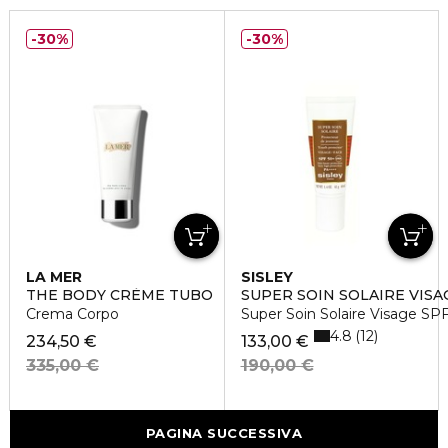
30%
30%
LA MER
SISLEY
THE BODY CRÈME TUBO
SUPER SOIN SOLAIRE VISA
Crema Corpo
Super Soin Solaire Visage SP
4.8
12
234,50 €
133,00 €
335,00 €
190,00 €
PAGINA SUCCESSIVA