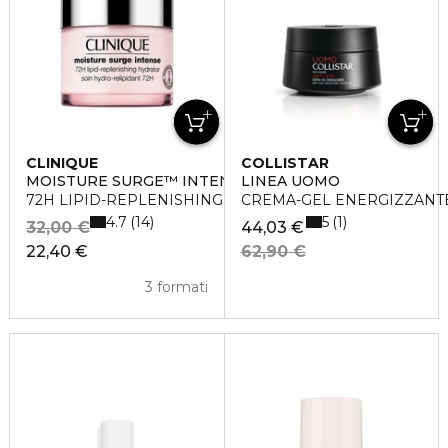
CLINIQUE
COLLISTAR
MOISTURE SURGE™ INTENSE
LINEA UOMO
72H LIPID-REPLENISHING HYDRATOR
CREMA-GEL ENERGIZZANTE 
4.7
5
14
1
32,00 €
44,03 €
22,40 €
62,90 €
3 formati