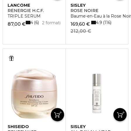
LANCÔME
SISLEY
RÉNERGIE H.C.F.
ROSE NOIRE
TRIPLE SERUM
Baume-en-Eau à la Rose Noi
4
4.9
6
116
2 formati
87,00 €
169,60 €
212,00 €
SHISEIDO
SISLEY