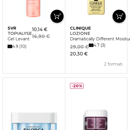
SVR
CLINIQUE
10,14 €
TOPIALYSE
LOZIONE
16,90 €
Gel Levant
Dramatically Different Moistu
4.7
3
4.9
10
29,00 €
20,30 €
2 formati
20%