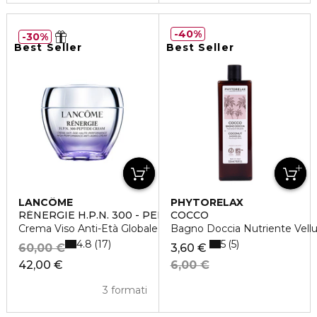
40%
30%
Best Seller
Best Seller
LANCÔME
PHYTORELAX
RÉNERGIE H.P.N. 300 - PEPTIDE CREAM
COCCO
Crema Viso Anti-Età Globale Alta Performance
Bagno Doccia Nutriente Vell
4.8
5
17
5
60,00 €
3,60 €
42,00 €
6,00 €
3 formati