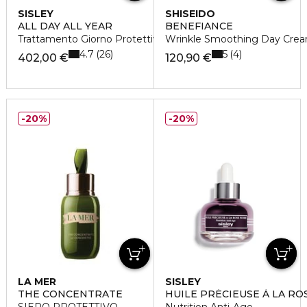
SISLEY
SHISEIDO
ALL DAY ALL YEAR
BENEFIANCE
Trattamento Giorno Protettivo Anti-Età
Wrinkle Smoothing Day Crea
4.7
5
26
4
402,00 €
120,90 €
20%
20%
LA MER
SISLEY
THE CONCENTRATE
HUILE PRÉCIEUSE À LA RO