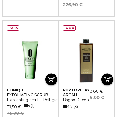
226,90 €
30%
40%
CLINIQUE
PHYTORELAX
3,60 €
EXFOLIATING SCRUB
ARGAN
6,00 €
Exfolianting Scrub - Pelli grasse
Bagno Doccia
5
1
4.7
3
31,50 €
45,00 €