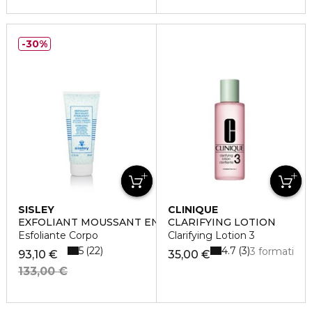
30%
SISLEY
CLINIQUE
EXFOLIANT MOUSSANT ENERGISANT
CLARIFYING LOTION
Esfoliante Corpo
Clarifying Lotion 3
5
4.7
22
3
3 formati
93,10 €
35,00 €
133,00 €