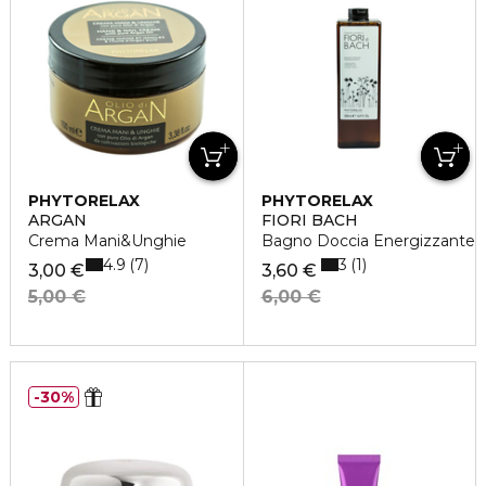
PHYTORELAX
PHYTORELAX
ARGAN
FIORI BACH
Crema Mani&Unghie
Bagno Doccia Energizzante
4.9
3
7
1
3,00 €
3,60 €
5,00 €
6,00 €
30%