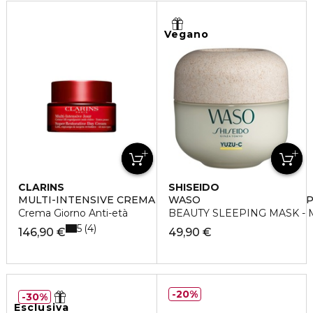
Vegano
CLARINS
SHISEIDO
MULTI-INTENSIVE CREMA ANTIETÀ GIORNO TUTTI I TIP
WASO
Crema Giorno Anti-età
BEAUTY SLEEPING MASK - M
5
4
146,90 €
49,90 €
20%
30%
Esclusiva