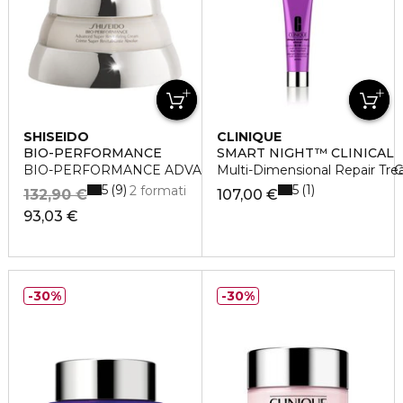
SHISEIDO
CLINIQUE
BIO-PERFORMANCE
SMART NIGHT™ CLINICAL
BIO-PERFORMANCE ADVANCED SUPER REVITALIZING 
Multi-Dimensional Repair Tre
5
5
9
1
2 formati
132,90 €
107,00 €
93,03 €
30%
30%