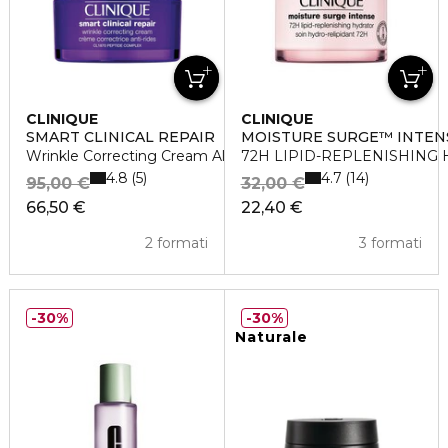
CLINIQUE
CLINIQUE
SMART CLINICAL REPAIR
MOISTURE SURGE™ INTEN
Wrinkle Correcting Cream All Skin Types
72H LIPID-REPLENISHING
4.8
4.7
5
14
95,00 €
32,00 €
66,50 €
22,40 €
2 formati
3 formati
30%
30%
Naturale