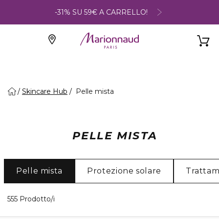
-31% SU 59€ A CARRELLO!
Skincare Hub
Pelle mista
PELLE MISTA
Pelle mista
Protezione solare
Trattam
40 Prodotti visualizzati
555 Prodotto/i