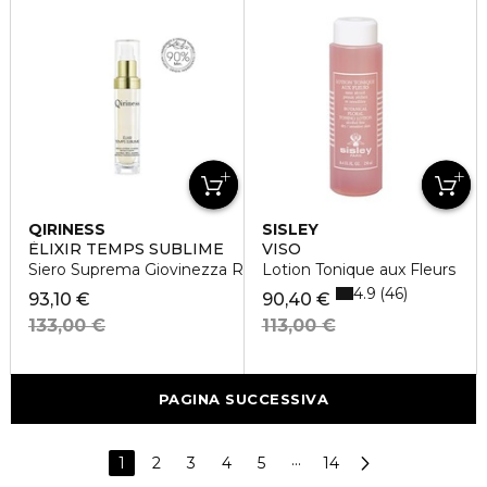
QIRINESS
SISLEY
ÈLIXIR TEMPS SUBLIME
VISO
Siero Suprema Giovinezza Ristrutturante
Lotion Tonique aux Fleurs
4.9
46
93,10 €
90,40 €
133,00 €
113,00 €
PAGINA SUCCESSIVA
1
2
3
4
5
···
14