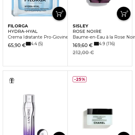
FILORGA
SISLEY
HYDRA-HYAL
ROSE NOIRE
Crema Idratante Pro-Giovinezza
Baume-en-Eau à la Rose Noi
4.4
4.9
5
116
65,90 €
169,60 €
212,00 €
25%