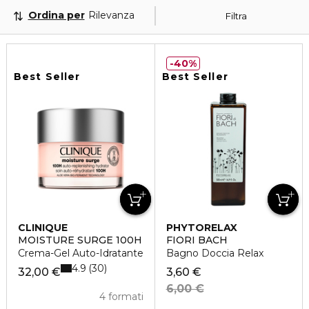
Ordina per
Rilevanza
Filtra
40%
Best Seller
Best Seller
CLINIQUE
PHYTORELAX
MOISTURE SURGE 100H
FIORI BACH
Crema-Gel Auto-Idratante
Bagno Doccia Relax
4.9
30
32,00 €
3,60 €
6,00 €
4 formati