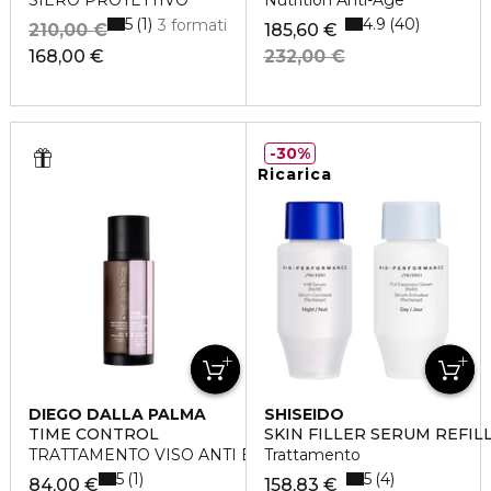
SIERO PROTETTIVO
Nutrition Anti-Age
5
4.9
1
40
3 formati
210,00 €
185,60 €
168,00 €
232,00 €
30%
Ricarica
DIEGO DALLA PALMA
SHISEIDO
TIME CONTROL
SKIN FILLER SERUM REFIL
TRATTAMENTO VISO ANTI ETA' GLOBALE
Trattamento
5
5
1
4
84,00 €
158,83 €