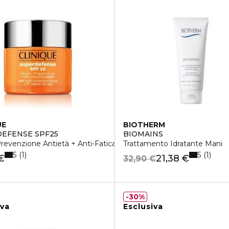
UE
BIOTHERM
EFENSE SPF25
BIOMAINS
evenzione Antietà + Anti-Fatica 1/2 da Arida a Normale
Trattamento Idratante Mani
5
5
1
1
€
21,38 €
32,90 €
30%
iva
Esclusiva