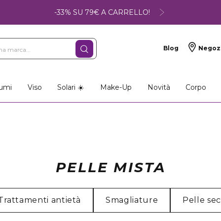
-33% SU 79€ A CARRELLO!
Blog
Negoz
umi
Viso
Solari ☀️
Make-Up
Novità
Corpo
PELLE MISTA
Trattamenti antietà
Smagliature
Pelle se