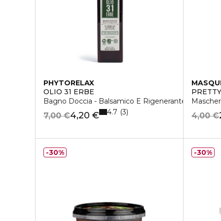
PHYTORELAX
MASQU
OLIO 31 ERBE
PRETTY
Bagno Doccia - Balsamico E Rigenerante
Maschera
4.7
3
4,20 €
7,00 €
4,00 €
30%
30%