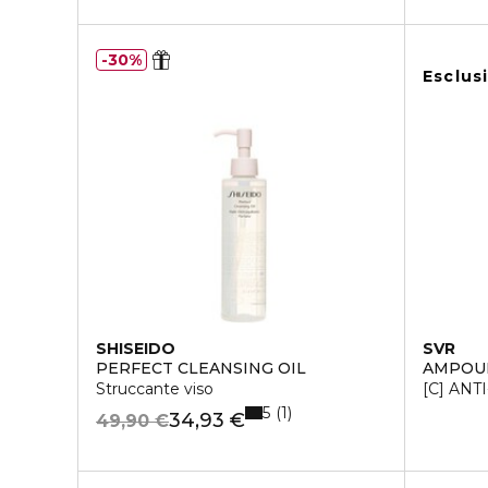
30%
Esclus
SHISEIDO
SVR
PERFECT CLEANSING OIL
AMPOU
Struccante viso
[C] ANT
5
1
34,93 €
49,90 €