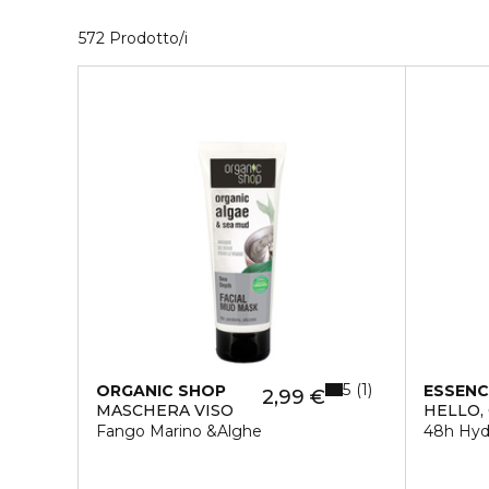
40 Prodotti visualizzati
572 Prodotto/i
5
1
ORGANIC SHOP
ESSENC
2,99 €
MASCHERA VISO
HELLO,
Fango Marino &Alghe
48h Hydr