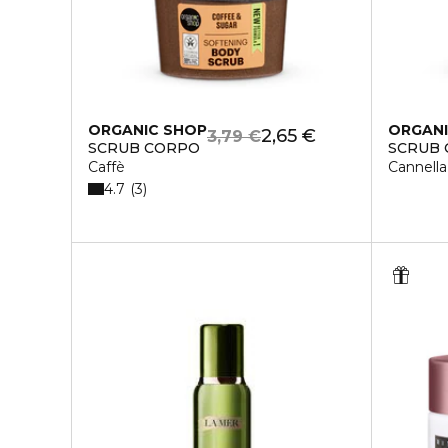
ORGANIC SHOP
ORGANI
2,65 €
3,79 €
SCRUB CORPO
SCRUB
Caffè
Cannella
4.7
3