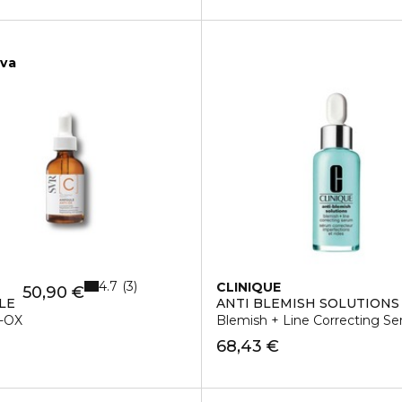
iva
4.7
3
CLINIQUE
50,90 €
LE
ANTI BLEMISH SOLUTION
I-OX
Blemish + Line Correcting Se
68,43 €