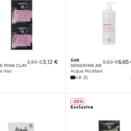
A
SVR
3,12 €
6,65
3,90 €
9,50 €
S PINK CLAY
SENSIFINE AR
a Viso
Acqua Micellare
4.8
5
20%
Esclusiva