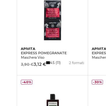
APIVITA
APIVIT
EXPRESS POMEGRANATE
EXPRES
Maschera Viso
Mascher
4.5
11
2 formati
3,12 €
3,90 €
40%
30%