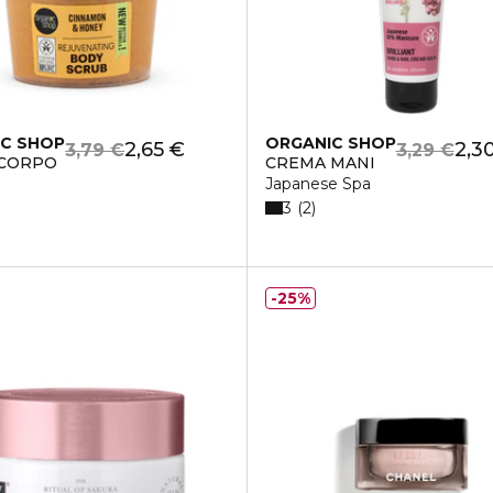
C SHOP
ORGANIC SHOP
2,65 €
2,3
3,79 €
3,29 €
 CORPO
CREMA MANI
Japanese Spa
3
2
25%