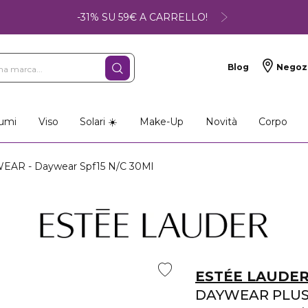
-31% SU 59€ A CARRELLO!
Blog
Negoz
so
Make-up
Profumi
umi
Viso
Solari ☀️
Make-Up
Novità
Corpo
EAR - Daywear Spf15 N/C 30Ml
ESTÉE LAUDE
DAYWEAR PLU