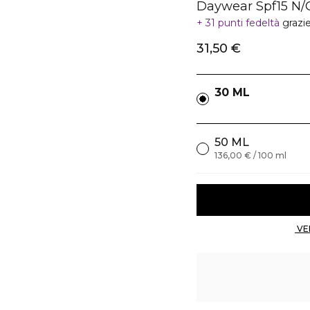
Daywear Spf15 N/
31 punti fedeltà
grazi
31,50 €
30 ML
50 ML
136,00 € / 100 ml