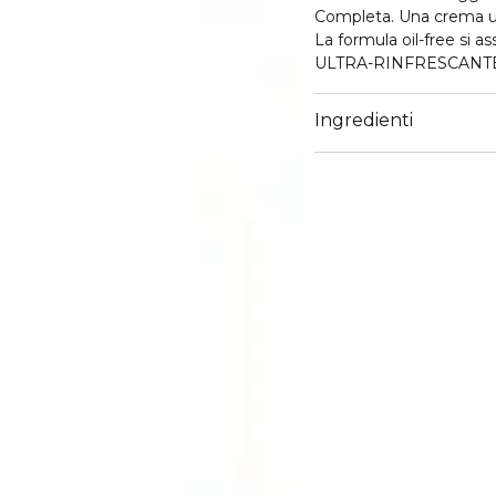
Completa. Una crema ultr
La formula oil-free si a
ULTRA-RINFRESCANTE, 
texture leggera in gel e
protezione completa.
Ingredienti
rilasciare idratazione s
un nutrimento duratu
5 anti-ossidanti e una p
esterni e dai danni ambi
più fresca e più velluta