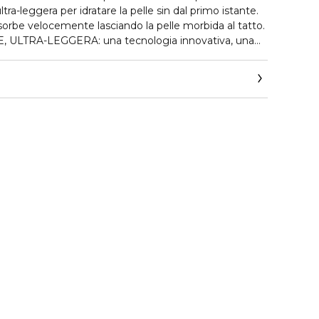
a-leggera per idratare la pelle sin dal primo istante.
ssorbe velocemente lasciando la pelle morbida al tatto.
ULTRA-LEGGERA: una tecnologia innovativa, una
 dalla formula acquosa, arricchita di SPF per una
 72 ORE DI IDRATAZIONE NON-STOP: continua a
ulla pelle anche dopo la sua applicazione, assicurandoti
ro. PROTEZIONE COMPLETA: grazie a un complesso di
rotezione SPF15, aiuta la pelle a difendersi dagli agenti
entali, incluso l'inquinamento. La pelle risulta subito
ta, con un aspetto radioso.