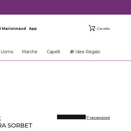
i Marionnaud
App
Carrello
Uomo
Marche
Capelli
🎁 Idee Regalo
R
7 recensioni
RA SORBET