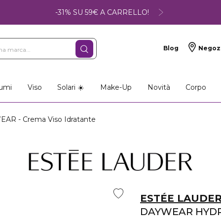
-31% SU 59€ A CARRELLO!
Blog
Negoz
so
Make-up
Profumi
umi
Viso
Solari ☀️
Make-Up
Novità
Corpo
AR - Crema Viso Idratante
ESTÉE LAUDE
DAYWEAR HYD