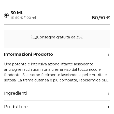
50 ML
80,90 €
161,80 € / 100 ml
Consegna gratuita da 35€
Informazioni Prodotto
Una potente e intensiva azione liftante rassodante
antirughe racchiusa in una crema viso dal tocco ricco e
fondente. Si assorbe facilmente lasciando la pelle nutrita e
setosa. La trama cutanea è più compatta, l’epidermide più
elastica, le rughe visibilmente ridotte. Il viso appare liftato,
disteso e ringiovanito.
Ingredienti
Produttore