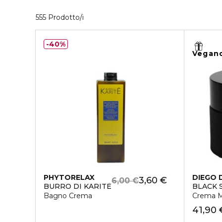
35 Prodotti visualizzati
555 Prodotto/i
40%
Vegan
PHYTORELAX
DIEGO 
3,60 €
6,00 €
BURRO DI KARITÈ
BLACK 
Bagno Crema
Crema M
41,90 