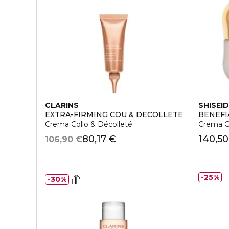
CLARINS
SHISEI
EXTRA-FIRMING COU & DÉCOLLETÉ
BENEFI
Crema Collo & Décolleté
Crema Gi
80,17 €
140,50
106,90 €
25%
30%