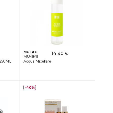
MULAC
14,90 €
MU-BYE
250ML
Acqua Micellare
40%