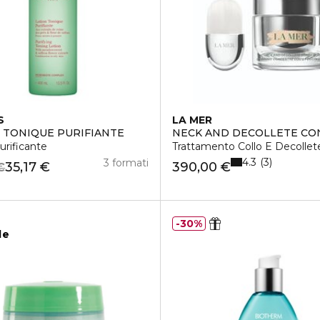
S
LA MER
 TONIQUE PURIFIANTE
NECK AND DECOLLETE C
urificante
Trattamento Collo E Decollet
4.3
3
3 formati
35,17 €
390,00 €
€
30%
le