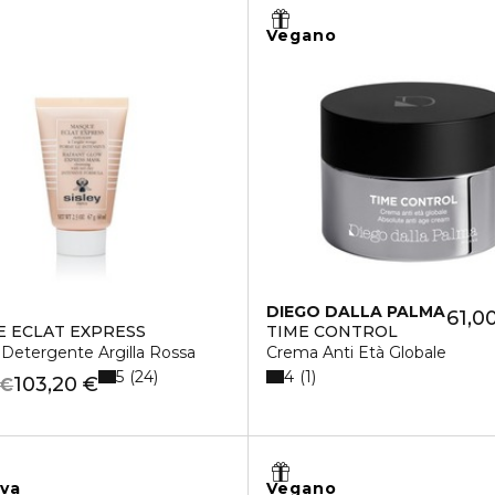
Vegano
DIEGO DALLA PALMA
61,0
 ECLAT EXPRESS
TIME CONTROL
Detergente Argilla Rossa
Crema Anti Età Globale
5
4
24
1
103,20 €
 €
iva
Vegano