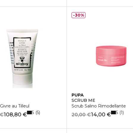
30%
PUPA
SCRUB ME
ivre au Tilleul
Scrub Salino Rimodellante
5
5
5
1
108,80 €
14,00 €
 €
20,00 €