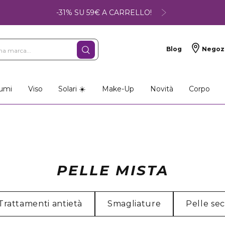
-31% SU 59€ A CARRELLO!
Blog
Negoz
umi
Viso
Solari ☀️
Make-Up
Novità
Corpo
PELLE MISTA
Trattamenti antietà
Smagliature
Pelle se