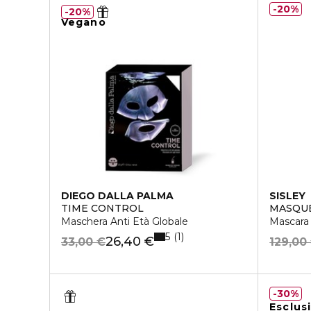
20%
20%
Vegano
DIEGO DALLA PALMA
SISLEY
TIME CONTROL
MASQUE
Maschera Anti Età Globale
Mascara 
5
1
26,40 €
33,00 €
129,00
30%
Esclus