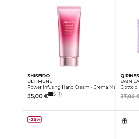
SHISEIDO
QIRINE
ULTIMUNE
BAIN L
Power Infusing Hand Cream - Crema Mani
Ciottolo
5
1
35,00 €
27,00 
25%