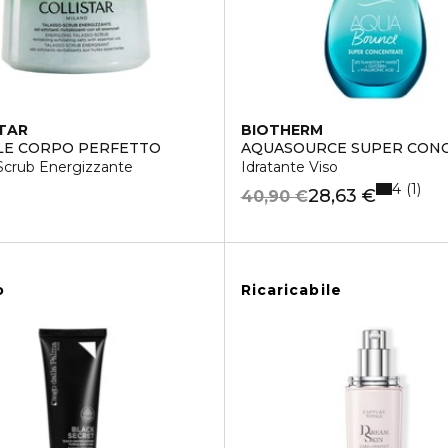
TAR
BIOTHERM
LE CORPO PERFETTO
AQUASOURCE SUPER CON
Scrub Energizzante
Idratante Viso
4
1
28,63 €
40,90 €
o
Ricaricabile