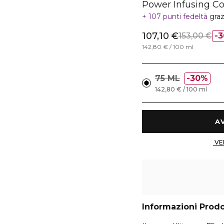
Power Infusing Co
107 punti fedeltà
graz
107,10 €
153,00 €
3
142,80 € / 100 ml
75 ML
30%
142,80 € / 100 ml
Informazioni Prod