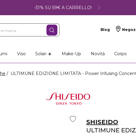
-31% SU 59€ A CARRELLO!
Blog
Negoz
umi
Viso
Solari ☀️
Make-Up
Novità
Corpo
ghe
ULTIMUNE EDIZIONE LIMITATA - Power Infusing Concentra
SHISEIDO
ULTIMUNE EDIZ