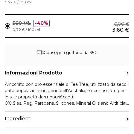
0,72 € / 100 ml
500 ML
40%
6,00 €
3,60 €
0,72 € / 100 ml
Consegna gratuita da 35€
Informazioni Prodotto
Arricchito con olio essenziale di Tea Tree, utilizzato da secoli
dalle popolazioni indigene dell’Australia, è riconosciuto per
le sue proprietà dermopurificanti.
0% Sles, Peg, Parabens, Silicones, Mineral Oils and Artificial
Colours.
Cosmetico Biologico certificato secondo il disciplinare BIO
Ingredienti
ECO COSMESI di AIAB. Certificato VeganOK.
Contiene oltre il 98% di ingredienti Naturali.