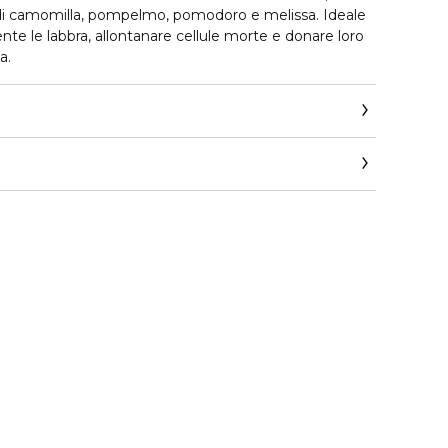
o di camomilla, pompelmo, pomodoro e melissa. Ideale
nte le labbra, allontanare cellule morte e donare loro
a.
ics.com