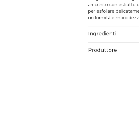
arricchito con estratt
per esfoliare delicatame
uniformità e morbidezz
Ingredienti
Produttore
Email
support@mulaccosmet