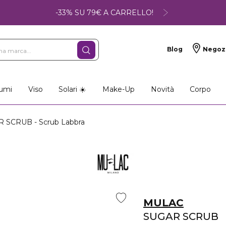
-33% SU 79€ A CARRELLO!
Blog
Negoz
umi
Viso
Solari ☀️
Make-Up
Novità
Corpo
 SCRUB - Scrub Labbra
MULAC
SUGAR SCRUB