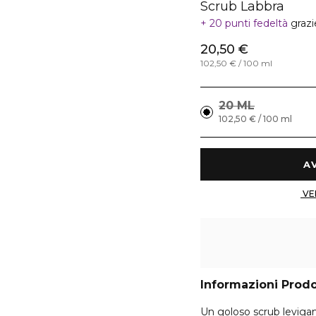
Scrub Labbra
20 punti fedeltà
grazi
20,50 €
102,50 € / 100 ml
20 ML
102,50 € / 100 ml
Informazioni Prod
Un goloso scrub levigant