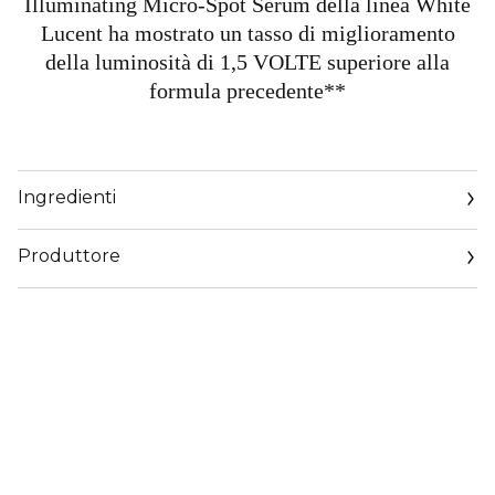
Illuminating Micro-Spot Serum della linea White
Lucent ha mostrato un tasso di miglioramento
della luminosità di 1,5 VOLTE superiore alla
formula precedente**
Ingredienti
Produttore
Email
https://corp.shiseido.com/en/scp/inquiry/mail/form.php