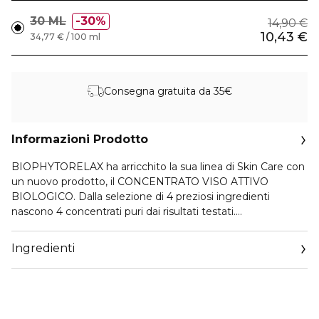
30 ML
30%
14,90 €
10,43 €
34,77 € / 100 ml
Consegna gratuita da 35€
Informazioni Prodotto
BIOPHYTORELAX ha arricchito la sua linea di Skin Care con
un nuovo prodotto, il CONCENTRATO VISO ATTIVO
BIOLOGICO. Dalla selezione di 4 preziosi ingredienti
nascono 4 concentrati puri dai risultati testati.
GLI ATTIVI FUNZIONALI: NATURA E SCIENZA
GLICOLYFT® è una miscela di zuccheri intelligenti con
Ingredienti
proprietà combinate per dare alla pelle stanca sostegno e
tono a breve e lungo termine.
AZIONI:
• Aiuta la pelle a ritrovare la naturale elasticità cutanea
• Minimizza segni di rilassamento e piccole rughe