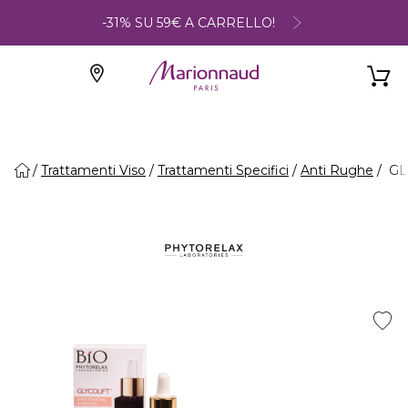
-31% SU 59€ A CARRELLO!
Trattamenti Viso
Trattamenti Specifici
Anti Rughe
GLY