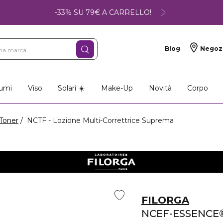
-33% SU 79€ A CARRELLO!
Blog
Negoz
umi
Viso
Solari ☀️
Make-Up
Novità
Corpo
Toner
NCTF - Lozione Multi-Correttrice Suprema
FILORGA
NCEF-ESSENCE