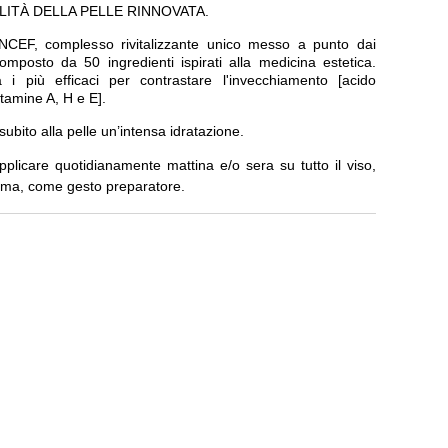
LITÀ DELLA PELLE RINNOVATA.
CEF, complesso rivitalizzante unico messo a punto dai
posto da 50 ingredienti ispirati alla medicina estetica.
fra i più efficaci per contrastare l'invecchiamento [acido
itamine A, H e E].
subito alla pelle un’intensa idratazione.
pplicare quotidianamente mattina e/o sera su tutto il viso,
rema, come gesto preparatore.