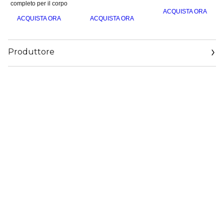
completo per il corpo
ACQUISTA ORA
ACQUISTA ORA
ACQUISTA ORA
Produttore
Email
www.sisley-paris.com