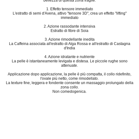
bellezza di questa zona fragile.
1. Effetto tensore immediato
L'estratto di semi d'Avena, attivo "tensore 3D", crea un effetto "lifting"
immediato
2. Azione rassodante intensiva
Estratto di fibre di Soia
3. Azione rimodellante inedita
La Caffeina associata all'estratto di Alga Rossa e all'estratto di Castagna
d'India
4. Azione idratante e nutriente
La pelle è istantaneamente levigata e distesa. Le piccole rughe sono
attenuate.
Applicazione dopo applicazione, la pelle è più compatta, il collo ridefinito,
l'ovale più netto, come rimodellato.
La texture fine, leggera e fondente consente un massaggio prolungato della
zona collo.
Non comedogenica.