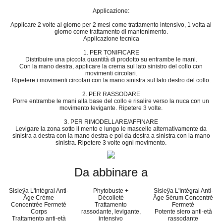
Applicazione:
Applicare 2 volte al giorno per 2 mesi come trattamento intensivo, 1 volta al
giorno come trattamento di mantenimento.
Applicazione tecnica
1. PER TONIFICARE
Distribuire una piccola quantità di prodotto su entrambe le mani.
Con la mano destra, applicare la crema sul lato sinistro del collo con
movimenti circolari.
Ripetere i movimenti circolari con la mano sinistra sul lato destro del collo.
2. PER RASSODARE
Porre entrambe le mani alla base del collo e risalire verso la nuca con un
movimento levigante. Ripetere 3 volte.
3. PER RIMODELLARE/AFFINARE
Levigare la zona sotto il mento e lungo le mascelle alternativamente da
sinistra a destra con la mano destra e poi da destra a sinistra con la mano
sinistra. Ripetere 3 volte ogni movimento.
Da abbinare a
Sisleÿa L'Intégral Anti-
Phytobuste +
Sisleÿa L'Intégral Anti-
Âge Crème
Décolleté
Âge Sérum Concentré
Concentrée Fermeté
Trattamento
Fermeté
Corps
rassodante, levigante,
Potente siero anti-età
Trattamento anti-età
intensivo
rassodante